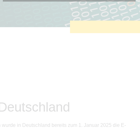
Diese Cookies sind erforderlich, um die grundlegende
Funktionalität der Website zu sichern.
Tracking- und Targeting-Cookies
Diese Cookies sind erforderlich, um unsere Website auf Ihre
Bedürfnisse hin zu optimieren. Hierzu gehört eine
bedarfsgerechte Gestaltung und fortlaufende Verbesserung
unseres Angebotes einschließlich der Verknüpfung zu
Social-Media-Angeboten von z.B. Facebook und LinkedIn.
Betreibercookies
Diese Cookies sind erforderlich, um z.B. Google Maps zu
nutzen oder eingebettete Videos abspielen zu können.
 Deutschland
wurde in Deutschland bereits zum 1. Januar 2025 die E-