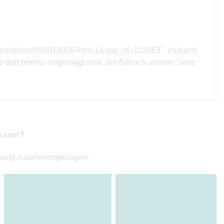
meo.com/video/999018056?dnt=1&app_id=122963", dadurch
ie dort bereits eingeloggt sind, der Besuch unserer Seite
u sein?
chnung zusammengetragen.