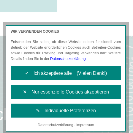
WIR VERWENDEN COOKIES
Entscheiden Sie selbst, ob diese Website neben funktionell zum
AKTUELLES
KARRIERE
Betrieb der Website erforderlichen Cookies auch Betreiber-Cookies
sowie Cookies für Tracking und Targeting verwenden darf. Weitere
Details finden Sie in der
Datenschutzerklärung
.
✓ Ich akzeptiere alle (Vielen Dank!)
✕ Nur essenzielle Cookies akzeptieren
cht
✎ Individuelle Präferenzen
Datenschutzerklärung
·
Impressum
Notwendige Cookies