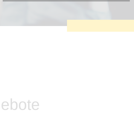
Diese Cookies sind erforderlich, um die grundlegende
Funktionalität der Website zu sichern.
Tracking- und Targeting-Cookies
Diese Cookies sind erforderlich, um unsere Website auf Ihre
Bedürfnisse hin zu optimieren. Hierzu gehört eine
bedarfsgerechte Gestaltung und fortlaufende Verbesserung
unseres Angebotes einschließlich der Verknüpfung zu
Social-Media-Angeboten von z.B. Facebook und LinkedIn.
Betreibercookies
Diese Cookies sind erforderlich, um z.B. Google Maps zu
nutzen oder eingebettete Videos abspielen zu können.
gebote